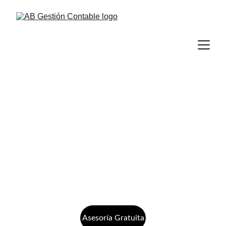
AB Gestión Contable
Despacho Contable y Fiscal.  
Profesionistas con experiencia
Asesoría Gratuita